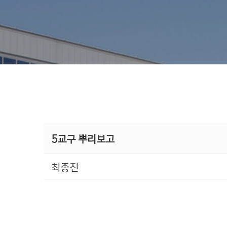
5교구 뿌리보고
최종진