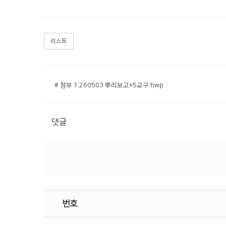
리스트
# 첨부 1.260503 뿌리보고+5교구.hwp
댓글
번호