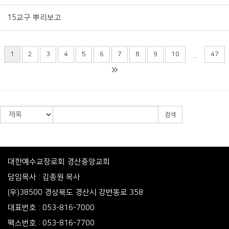
15교구 뿌리보고
1
2
3
4
5
6
7
8
9
10
47
...
검색
대한예수교장로회 경산중앙교회
담임목사 : 김종원 목사
(우)38500 경상북도 경산시 강변동로 358
대표번호 : 053-816-7000
팩스번호 : 053-816-7700