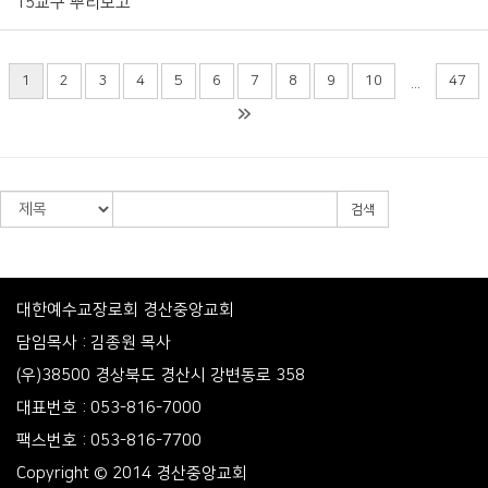
15교구 뿌리보고
1
2
3
4
5
6
7
8
9
10
47
...
검색
대한예수교장로회 경산중앙교회
담임목사 : 김종원 목사
(우)38500 경상북도 경산시 강변동로 358
대표번호 : 053-816-7000
팩스번호 : 053-816-7700
Copyright © 2014 경산중앙교회