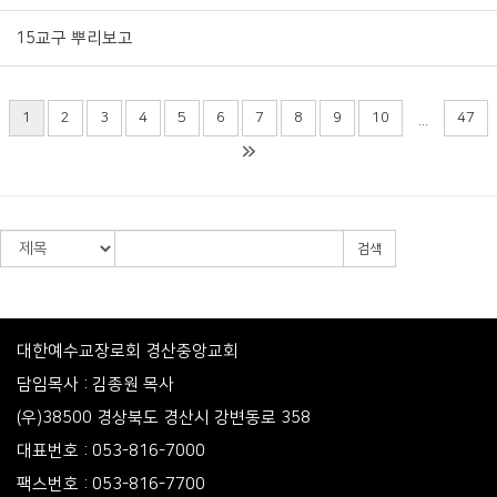
15교구 뿌리보고
1
2
3
4
5
6
7
8
9
10
47
...
검색
대한예수교장로회 경산중앙교회
담임목사 : 김종원 목사
(우)38500 경상북도 경산시 강변동로 358
대표번호 : 053-816-7000
팩스번호 : 053-816-7700