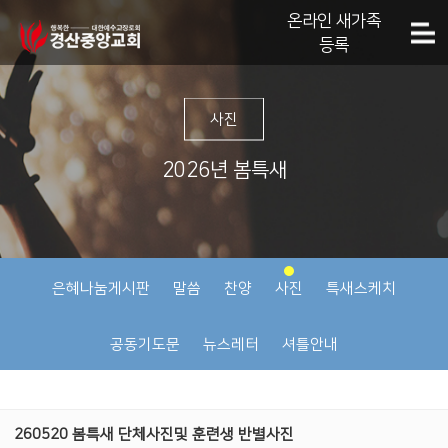
온라인 새가족
등록
사진
2026년 봄특새
은혜나눔게시판
말씀
찬양
사진
특새스케치
공동기도문
뉴스레터
셔틀안내
260520 봄특새 단체사진및 훈련생 반별사진