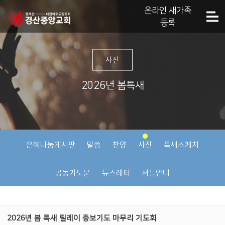
온라인 새가족
등록
사진
2026년 봄특새
은혜나눔게시판
말씀
찬양
사진
특새스케치
공동기도문
뉴스레터
셔틀안내
2026년 봄 특새 릴레이 중보기도 마무리 기도회