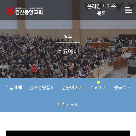
온라인 새가족
등록
설교
수요예배
주일예배
금요성령집회
젊은이예배
수요예배
행복토크
새벽기도회