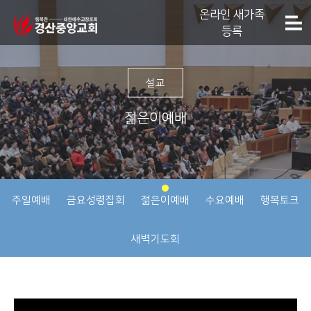
온라인 새가족
등록
설교
젊은이예배
주일예배
금요성령집회
젊은이예배
수요예배
행복토크
새벽기도회