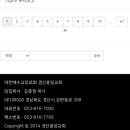
15교구 뿌리보고
1
2
3
4
5
6
7
8
9
10
47
...
검색
대한예수교장로회 경산중앙교회
담임목사 : 김종원 목사
(우)38500 경상북도 경산시 강변동로 358
대표번호 : 053-816-7000
팩스번호 : 053-816-7700
Copyright © 2014 경산중앙교회