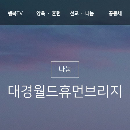
행복TV
양육 · 훈련
선교 · 나눔
공동체
나눔
대경월드휴먼브리지