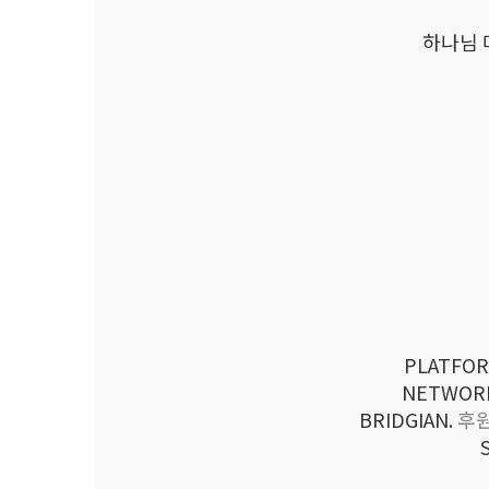
하나님 
PLATFO
NETWORK
BRIDGIAN.
후원