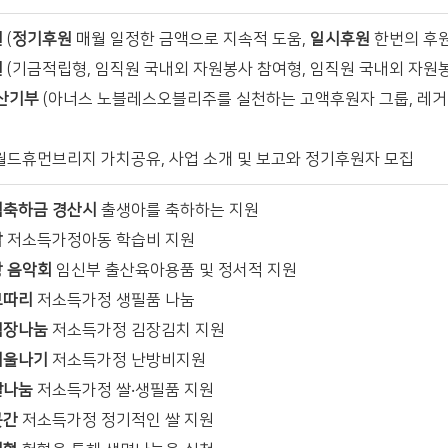
원
(
정기후원
매월 일정한 금액으로 지속적 도움,
일시후원
한번의 후원
원
(기금적립형, 임직원 국내외 자원봉사 참여형, 임직원 국내외 자원
산기부
(아너스 노블레스오블리주를 실천하는 고액후원자 그룹, 레거
월드휴먼브리지 가치공유, 사업 소개 및 보고와 정기후원자 모집
축하금 경산시
출생아를 축하하는 지원
밥
저소득가정아동 학습비 지원
 음악회
임신부 출산육아용품 및 정서적 지원
보따리
저소득가정 생필품 나눔
김장나눔
저소득가정 김장김치 지원
겨울나기
저소득가정 난방비지원
쌀나눔
저소득가정 쌀‧생필품 지원
곳간
저소득가정 정기적인 쌀 지원