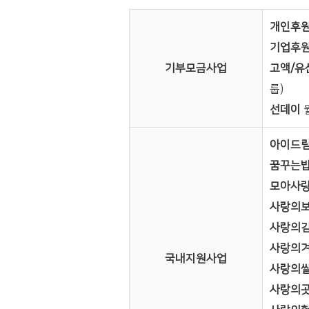
개인후
기업후
기부모금사업
고액/유
룹)
선데이
아이드림
꿈꾸는
모아사랑
사랑의
사랑의
사랑의
국내지원사업
사랑의
사랑의