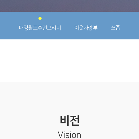
대경월드휴먼브리지
이웃사랑부
쓰줍
비전
Vision