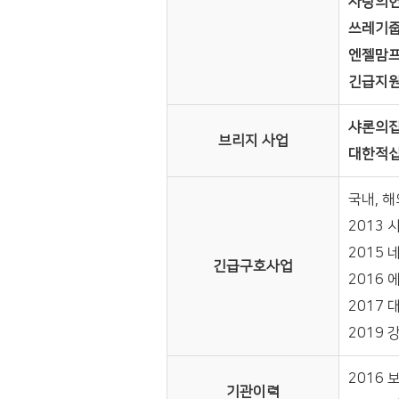
사랑의
쓰레기
엔젤맘
긴급지원
샤론의
브리지 사업
대한적
국내, 
2013
2015
긴급구호사업
2016
2017
2019
2016
기관이력