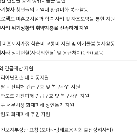
헌혈
헌혈을 통해 생명나눔을 실천
줍기봉사
청년들의 지역내 환경미화 봉사활동
프로젝트
미혼모시설과 협력 사업 및 자조모임을 통한 지원
사업 위기상황의 취약계층을 신속하게 지원
집
미혼모자가정 학습비‧교통비 지원 및 아기돌봄 봉사활동
십자사
정기헌혈(사랑의헌혈) 및 응급처치(CPR) 교육
해외 긴급재난 지원
 시리아난민촌 내 아동지원
 네팔 지진피해 긴급구호 및 복구사업 지원
 에콰도르 지진피해 긴급구호 및 복구사업 지원
 대구 서문시장 화재피해 상인돕기 지원
 강원도 화재피해 주민 지원
 보건보지부장관 표창 (모아사랑태교음악회 출산장려사업)