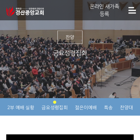
온라인 새가족
등록
찬양
금요성령집회
2부 예배 실황
금요성령집회
젊은이예배
특송
찬양대