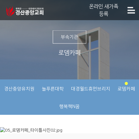
온라인 새가족
등록
부속기관
로뎀카페
경산중앙유치원
늘푸른대학
대경월드휴먼브리지
로뎀카페
행복책N꿈