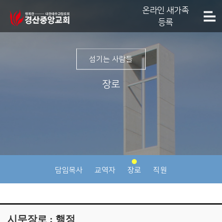
온라인 새가족
등록
섬기는 사람들
장로
담임목사
교역자
장로
직원
시무장로 : 행정