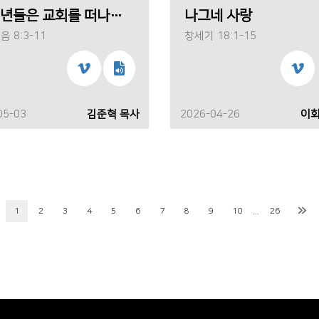
왜 청년들은 교회를 떠나는가?(김준혁 목사)
나그네 사랑
 8:3-11
창세기 18:1-15
05-03
김준혁 목사
2026-04-26
이회
...
1
2
3
4
5
6
7
8
9
10
26