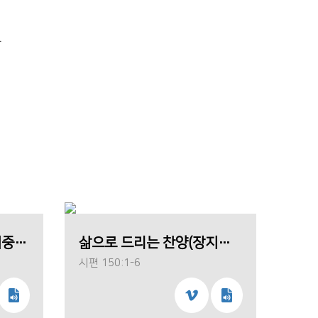
라
움직이는 포도나무(이회중 목사)
삶으로 드리는 찬양(장지만 목사)
시편 150:1-6