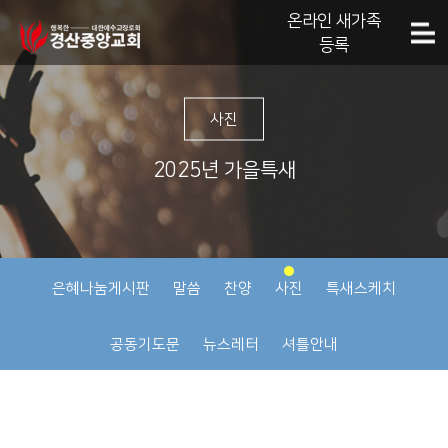
온라인 새가족
등록
사진
2025년 가을특새
은혜나눔게시판
말씀
찬양
사진
특새스케치
공동기도문
뉴스레터
셔틀안내