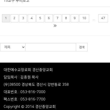
15교구 뿌리보고
1
2
3
4
5
6
7
8
9
10
47
...
검색
대한예수교장로회 경산중앙교회
담임목사 : 김종원 목사
(우)38500 경상북도 경산시 강변동로 358
대표번호 : 053-816-7000
팩스번호 : 053-816-7700
Copyright © 2014 경산중앙교회