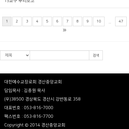
15교구 뿌리보고
1
2
3
4
5
6
7
8
9
10
47
...
검색
대한예수교장로회 경산중앙교회
담임목사 : 김종원 목사
(우)38500 경상북도 경산시 강변동로 358
대표번호 : 053-816-7000
팩스번호 : 053-816-7700
Copyright © 2014 경산중앙교회