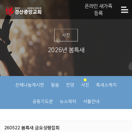
온라인 새가족
등록
사진
2026년 봄특새
은혜나눔게시판
말씀
찬양
사진
특새스케치
공동기도문
뉴스레터
셔틀안내
260522 봄특새 금요성령집회