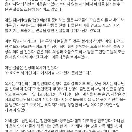
은 마지막 리허설로 마음을 모았다. 보이지 않는 자리에서 예배를 섬기는 수많
은 손길들도 조용히 움직이고 있었다.
어린 자녀의 손을 잡고 예배를 준비하는 젊은 부모들의 모습은 이른 새벽의 차
<문서사역부 김영일 기자>
가운 공기 속에서도 따뜻한 감동을 전했다. 졸린 아이를 안고도 기도의 자리
를 지키는 모습에는 믿음을 향한 간절함과 용기가 담겨 있었다.
이번 특별새벽기도회에서 특별히 눈길을 끈 것은 ‘블레싱 찬양팀’이었다. 전도
한 성도와 전도받은 성도가 한 팀이 되어 함께 찬양하는 모습은 단순한 특송 이
상의 의미를 전했다. 같은 색의 의상과 소품으로 하나 됨을 표현한 그들의 모습
은 복음 안에서 이어진 관계의 아름다움을 보여주었다.
이날 말씀은 신상태 목사가 전했다.
“여호와께서 과연 여기 계시거늘 내가 알지 못하였도다.”
목사는 "자신의 뜻과 정반대로 상황이 흘러갈 때에도 모든 것을 아시는 하나님
을 신뢰해야 한다"고 권면했다. 무엇보다 신앙의 출발은 하나님의 실존을 경험
하고 회복하는 데 있다고 강조했다. 하나님이 살아 계심을 아는 순간, 사람은 전
심으로 하나님을 따르게 된다는 메시지는 성도들의 마음 깊은 곳에 잔잔한 울림
을 남겼다. 설교 곳곳에는 목회자가 직접 경험한 하나님 이야기가 자연스럽
게 녹아 있었다.
예배 말미, 담임목사는 강단에 올라 성도들과 함께 기도회를 인도했다. 하나님
의 은혜 안에 머물게 해 달라는 간절한 기도가 새벽 예배당을 가득 채웠다. 이
어 블레싱 찬양단을 강단 앞으로 초청해 함께 중보기도하는 시간이 이어졌