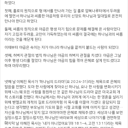
하였다.
첫째, 홀로의 원칙으로 형 에서를 만나러 가는 길 홀로 얍복나루터에서 두려움
에 떨면서 하나님과 씨름한 야곱처럼 우리의 신앙도 하나님과 일대일로 온전히
만나야 한다고 하였다.
둘째, 씨름의 원칙으로 야곱은 평생 자기 힘으로 문제를 해결해 온 사람이었다.
자기 고집과 두려움, 교만이 가득하였는데 이 씨름이 결국에는 하나님과의 씨름
이라는 것을 깨닫게 된다.
이때부터 야곱은 속이는 자가 아니라 하나님을 끝까지 붙드는 사람이 되었다.
셋째, 허벅지 관절의 법칙 하나님은 야곱의 허벅지 관절을 치셨다. 야곱은 그날
이후 평생 다리를 절었다. 하나님은 야곱의 힘을 꺾어 은혜로 살게 만드셨다고
하며 마무리했다.
넷째 날 이혜진 목사가 ‘하나님의 드라마’(요 20:24-31)라는 제목으로 은혜의
말씀을 전했다. 도마 한 사람에게 찾아오신 하나님, 요나 한 사람을 변화시키기
위해 니느웨 모든 사람을 동원하신 것 같은 하나님의 드라마 같은 미국교회 개
척 스토리를 전했다. 하나님께서는 하나님이 귀하게 여기시는 한 영혼을 살리기
위해 벧엘교회 개척의 길로 드라마처럼 이 목사를 이끌어 가셨다. 응답되지 않
는다고 생각했던 부모님의 기도와 젊은 시절 교회를 위해 아끼지 않고 섬겼던
자신을 하나님께서 잊지 않고 어마어마한 은혜로 채워주셨다. 세상과 나를 보면
실망스럽고 절망스럽지만, 하나님만 바라보며 세상으로 나아가기를 권면하였
다.
마지막 날 이혜진 목사는 '내가 아니었어요'(마 18:1~4, 고전 13:11)라는 제목