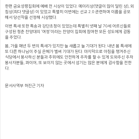
한편 금요성령집회에 예배 전 시상이 있었다. 메이리상(댓글이 많이 달린 상), 외
침상(최다 댓글상) 이 있었고 특별히 이번에는 선교 2.0 관련하며 이름을 공모
해서 당선작을 선정해 시상했다.
이번 특새 또한 특송과 강단초청이 있었는데 특별히 넷째 날 70세 어르신들로
구성된 청춘 찬양대의 ‘여정’이라는 찬양이 집회에 참여한 모든 성도에게 감동
을 주었다.
봄, 가을 매년 두 번의 특새가 있지만 늘 새롭고 늘 기대가 된다. 내년 봄 특새에
또 다른 하나님이 주실 은혜가 벌써 기대가 된다. 마지막으로 아침을 챙겨주신
식당에서 봉사하신 분들과 추위에도 안전하게 주차를 할 수 있게 도와주신 주차
봉사자분들, 콰이어, 또 보이지 않는 곳에서 섬기는 많은 분에게 감사함을 전한
다.
문서사역부 허진근 기자