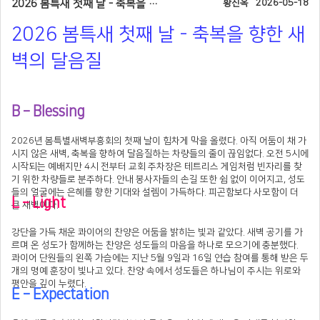
2026 봄특새 첫째 날 - 축복을 향한 새벽의 달음질
황진옥
2026-05-18
2026 봄특새 첫째 날 - 축복을 향한 새
벽의 달음질
B – Blessing
2026년 봄특별새벽부흥회의 첫째 날이 힘차게 막을 올렸다. 아직 어둠이 채 가
시지 않은 새벽, 축복을 향하여 달음질하는 차량들의 줄이 끊임없다. 오전 5시에
시작되는 예배지만 4시 전부터 교회 주차장은 테트리스 게임처럼 빈자리를 찾
기 위한 차량들로 분주하다. 안내 봉사자들의 손길 또한 쉼 없이 이어지고, 성도
들의 얼굴에는 은혜를 향한 기대와 설렘이 가득하다. 피곤함보다 사모함이 더
L – Light
큰 새벽이다.
강단을 가득 채운 콰이어의 찬양은 어둠을 밝히는 빛과 같았다. 새벽 공기를 가
르며 온 성도가 함께하는 찬양은 성도들의 마음을 하나로 모으기에 충분했다.
콰이어 단원들의 왼쪽 가슴에는 지난 5월 9일과 16일 연습 참여를 통해 받은 두
개의 명예 훈장이 빛나고 있다. 찬양 속에서 성도들은 하나님이 주시는 위로와
평안을 깊이 누렸다.
E – Expectation