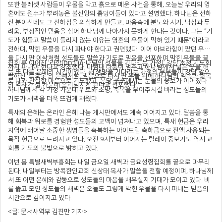
또한 블레셋 사람들이 우물을 막고 흙으로 메운 사건을 통해, 오늘날 우리의 영
혼에도 원수가 뿌려놓은 불신앙의 흙덩이들이 있다고 설명했다. 하나님은 선하
신 분이신데도 그 선하심을 의심하게 만들고, 마음속에 분노와 시기, 낙심과 두
려움, 부정적인 믿음을 심어 하나님께 나아가지 못하게 한다는 것이다. 그는 “기
도가 힘들고 말씀이 들리지 않는 이유는 영혼의 우물이 막혀 있기 때문”이라고
전하며, 막힌 우물을 다시 파내야 한다고 권면했다. 이어 아브라함이 팠던 우물
을 다시 판 이삭처럼 성도들도 말씀과 기도로 믿음을 선포하며 막힌 우물을 끝
집회 후 이어진 ‘라함(רַחַם)(하나님의 선물을 기다리는 가정)’ 강단 초청 기도회
까지 파내야 한다고 강조했다. 마침내 다툼이 멈추고 하나님께서 넓은 곳을 허
는 또 다른 은혜의 시간이었다. 새 생명을 기다리는 가정의 부부들이 강단 앞으
락하신 ‘르호봇’의 은혜처럼, 믿음으로 다시 판 우물 위에 하나님의 약속과 회복
로 나와 간절한 마음으로 기도했고, 본당 곳곳에서는 눈물의 중보가 이어졌다.
의 역사가 삶 가운데 흘러넘치게 된다고 선포했다.
하나님께서 각 가정 가운데 위로와 소망, 축복을 부어주시길 바라는 성도들의
기도가 새벽을 더욱 뜨겁게 채웠다.
특새의 은혜는 온라인 은혜 나눔 게시판에서도 계속 이어지고 있다. 말씀을 통
해 회복과 위로를 경험한 성도들의 고백이 넘쳐나고 있으며, 특새 헌금은 우리
지역에 태어날 소중한 생명들을 축복하는 아이드림 축하금으로 전액 사용되는
목적 헌금으로 드려지고 있다. 오전 9시부터 이어지는 릴레이 중보기도 역시 교
회를 기도의 불빛으로 밝히고 있다.
이번 봄 특별새벽부흥회는 내일 금요일 새벽과 금요성령집회를 끝으로 마무리
된다. 내일부터는 방콕한인교회 신상태 목사가 말씀을 전할 예정이며, 하나님께
서 또 어떤 은혜와 감동으로 성도들의 마음을 채우실지 기대가 모이고 있다. 비
를 뚫고 모인 성도들의 새벽은 오늘도 그렇게 막힌 우물을 다시 파내는 믿음의
시간으로 깊어지고 있다.
<글: 문서사역부 김진만 기자>