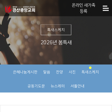
온라인 새가족
등록
특새스케치
2026년 봄특새
은혜나눔게시판
말씀
찬양
사진
특새스케치
공동기도문
뉴스레터
셔틀안내