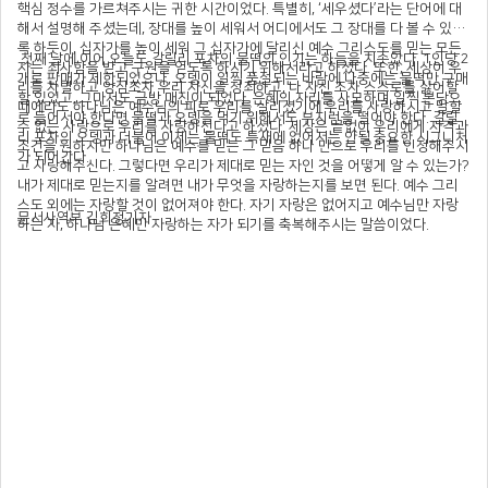
핵심 정수를 가르쳐주시는 귀한 시간이었다. 특별히, ‘세우셨다’라는 단어에 대
해서 설명해 주셨는데, 장대를 높이 세워서 어디에서도 그 장대를 다 볼 수 있도
록 하듯이, 십자가를 높이 세워 그 십자가에 달리신 예수 그리스도를 믿는 모든
첫째 날에 이어 오늘도 갈릴리 포차의 물떡의 인기는 하늘을 치솟았다. 1인당 2
자는 죄사함을 받고 구원을 얻도록 하시기 위해서라고 하셨다. 또한, 세상이 우
개로 판매가 제한되었으나, 오뎅이 일찍 품절되는 바람에 나중에는 물떡만 구매
리를 차별하고 양심조차 우리 자신을 정죄하고, 나 자신 조차 스스로를 싫어할
할 있었고, 그마저도 금방 매진이 되었다. 은혜의 자리를 사모하며 일찍 본당으
때에라도 하나님은 예수님의 피로 우리를 살리셨기에 우리를 사랑하시고 말할
로 들어서야 한다면 물떡과 오뎅을 먹기 위해서도 부지런을 떨어야 한다. 갈릴
수 없는 사랑으로 우리를 사랑하신다고 하셨다. 세상은 끝없이 우리에게 자격과
리 포차의 오뎅과 더불어 이제는 물떡도 특새에 없어서는 안될 중요한 시그니처
조건을 원하지만 하나님은 예수를 믿는 그 믿음 하나 만으로 우리를 인정해주시
가 되어간다.
고 사랑해주신다. 그렇다면 우리가 제대로 믿는 자인 것을 어떻게 알 수 있는가?
내가 제대로 믿는지를 알려면 내가 무엇을 자랑하는지를 보면 된다. 예수 그리
스도 외에는 자랑할 것이 없어져야 한다. 자기 자랑은 없어지고 예수님만 자랑
문서사역부 김희정기자
하는 자, 하나님 은혜만 자랑하는 자가 되기를 축복해주시는 말씀이었다.