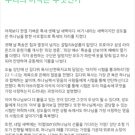
어제보다 한결 가벼운 특새 셋째 날 새벽이다. 비가 내리는 새벽이지만 성도들
은 하나님을 향한 사모함으로 특새의 자리를 지켰다.
셋째 날 특송은 힘과 열정이 넘치는 갈릴리&샬롬이 맡았다. 프로야구 삼성 라이
온즈의 응원가를 개사한 ‘최강 경중’, ‘최강 예수’ 특송을 선보이며 예배의 열기
를 더했다. 각자 응원하는 구단은 달랐지만 모두가 파란색 옷을 맞춰 입고 하나
되어 찬양하며 공동체의 기쁨을 나눴다.
오늘 강단에 선 김다위 목사(선한목자교회 담임)는 ‘마지막 시험을 통과하라’(창
22:1~2)는 제목으로 은혜의 말씀을 전했다. 김다위 목사는 가장 큰 복은 하나님
과 함께하는 삶이며, 하나님께서 믿음의 사람들에게 시험을 통해 연단하신다고
전했다. 특히 아브라함과 이삭의 이야기를 통해 시험은 우리 마음속에 무엇을
가장 사랑하는지 드러내는 과정이라고 설명했다.
이어 하나님보다 더 붙들고 있는 것이 있다면 그것이 우상이 될 수 있다며, 성도
들에게 자신의 ‘이삭’을 돌아보길 권면했다. 또한 하나님께서는 감당할 수 있는
시험만 허락하시며, 성도들이 어떤 상황 속에서도 하나님을 가장 사랑하는 믿음
의 사람으로 살아가기를 축복했다.
또한, 내일 새벽에는 ‘라함(רַחַם)(하나님의 선물을 기다리는 가정)’ 강단 초청 기
도가 진행될 예정으로, 하나님의 때를 기다리는 가정들 가운데 위로와 소망이