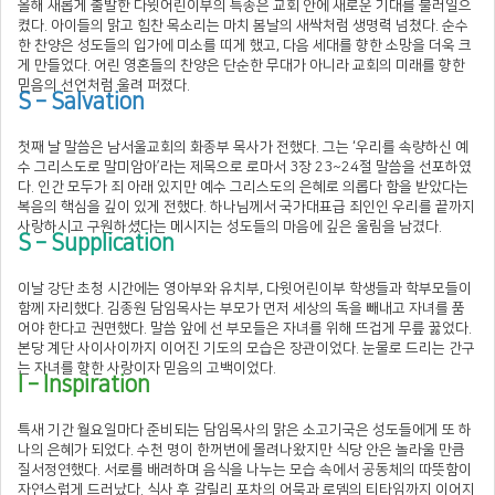
올해 새롭게 출발한 다윗어린이부의 특송은 교회 안에 새로운 기대를 불러일으
켰다. 아이들의 맑고 힘찬 목소리는 마치 봄날의 새싹처럼 생명력 넘쳤다. 순수
한 찬양은 성도들의 입가에 미소를 띠게 했고, 다음 세대를 향한 소망을 더욱 크
게 만들었다. 어린 영혼들의 찬양은 단순한 무대가 아니라 교회의 미래를 향한
믿음의 선언처럼 울려 퍼졌다.
S – Salvation
첫째 날 말씀은 남서울교회의 화종부 목사가 전했다. 그는 ‘우리를 속량하신 예
수 그리스도로 말미암아’라는 제목으로 로마서 3장 23~24절 말씀을 선포하였
다. 인간 모두가 죄 아래 있지만 예수 그리스도의 은혜로 의롭다 함을 받았다는
복음의 핵심을 깊이 있게 전했다. 하나님께서 국가대표급 죄인인 우리를 끝까지
사랑하시고 구원하셨다는 메시지는 성도들의 마음에 깊은 울림을 남겼다.
S – Supplication
이날 강단 초청 시간에는 영아부와 유치부, 다윗어린이부 학생들과 학부모들이
함께 자리했다. 김종원 담임목사는 부모가 먼저 세상의 독을 빼내고 자녀를 품
어야 한다고 권면했다. 말씀 앞에 선 부모들은 자녀를 위해 뜨겁게 무릎 꿇었다.
본당 계단 사이사이까지 이어진 기도의 모습은 장관이었다. 눈물로 드리는 간구
는 자녀를 향한 사랑이자 믿음의 고백이었다.
I – Inspiration
특새 기간 월요일마다 준비되는 담임목사의 맑은 소고기국은 성도들에게 또 하
나의 은혜가 되었다. 수천 명이 한꺼번에 몰려나왔지만 식당 안은 놀라울 만큼
질서정연했다. 서로를 배려하며 음식을 나누는 모습 속에서 공동체의 따뜻함이
자연스럽게 드러났다. 식사 후 갈릴리 포차의 어묵과 로뎀의 티타임까지 이어지