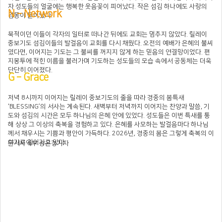
자 성도들의 얼굴에는 행복한 웃음꽃이 피어났다. 작은 섬김 하나에도 사랑의
N – Network
감동이 묻어났다.
북적이던 이들이 각자의 일터로 떠나간 뒤에도 교회는 멈추지 않았다. 릴레이
중보기도 섬김이들의 발걸음이 교회를 다시 채웠다. 오전의 예배가 은혜의 불씨
였다면, 이어지는 기도는 그 불씨를 꺼지지 않게 하는 믿음의 연결망이었다. 편
지봉투에 적힌 이름을 불러가며 기도하는 성도들의 모습 속에서 공동체는 더욱
단단히 이어졌다.
G – Grace
저녁 8시까지 이어지는 릴레이 중보기도의 줄을 따라 경중의 봄특새
‘BLESSING’의 서사는 계속된다. 새벽부터 저녁까지 이어지는 찬양과 말씀, 기
도와 섬김의 시간은 모두 하나님의 은혜 안에 있었다. 성도들은 이번 특새를 통
해 상상 그 이상의 축복을 경험하고 있다. 은혜를 사모하는 발걸음마다 하나님
께서 채우시는 기쁨과 평안이 가득하다. 2026년, 경중의 봄은 그렇게 축복의 이
야기로 깊어가고 있다.
문서사역부 송은경기자