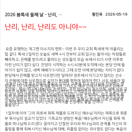
2026 봄특새 둘째 날 - 난리, 난리, 난리도 아니야~~
황진옥
2026-05-19
난리, 난리, 난리도 아니야~~
요즘 유행하는 개그맨 이수지의 멘트~ 이번 주 우리 교회 특새에 딱 어울리는
말 같다. 특새 2일차인 오늘도 새벽 4시 전부터 교회 입구는 들어서는 차량들로
빼곡하고, 은혜를 받으려고 몰려드는 성도들의 모습 속에서 625 사변 이후로
이런 난리가 없다 싶다. 찬양이 시작하는 4시 40분에 도착해서는 본당 안에 들
어가기 쉽지 않고, 새벽 예배가 5시라고 그때 오면 아예 본당에는 자리가 없다.
본당에서 은혜를 받고자 사모한다면 달려라! 경주에서 이기고자 달리는 선수같
이 은혜에 대한 사모함으로 십자가 푯대를 향하여 달려야 한다. 사도 바울이 빌
오늘은 다니엘 청소년부의 특송이 있었다. 교복을 입고 하나님을 찬양하는 청
립보서 3장 14절에서 ‘푯대를 향하여 그리스도 예수 안에서 하나님이 위에서
소년들~ 세상 어디에 내놓아도 손색없는, 귀한 하나님의 청소년들, 새벽 이슬 같
부르신 부름의 상을 위하여 달려가노라’라고 고백했듯이 말이다. 일찍 일어나고
은 주의 청소년들이다. ‘제가 강남에서 왔지만, 너무 부럽네요.’ 라고 화종부 목
일찍 준비해서 도착해야만 본당에서의 예배를 드릴 수 있다. 아예 일찍 도착할
사님도 말하실 정도의 멋진 청소년들의 찬양이 둘째 날 특새를 더욱 은혜롭게
수 밖에 없는 봉사의 자리, 안내, 콰이어를 신청해도 좋을 것이다.
물들였다.
1일차에 이어 ‘그의 피로써 화목 제물로 드려지신 예수님’이라는 제목으로 화종
부 목사님의 설교가 있었다. 기독교의 생명인 복음! 예수님께서 자신을 화목 제
물로 하나님께 드리셨다. 끊어지고 단절된 우리와 하나님과의 관계를 자신의 피
흘림을 통해 회복시키신 예수님에 대해, 피흘림 없이는 죄사함도 없다는 복음의