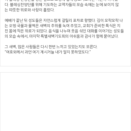
다. 블레싱찬양단를 위해 기도하는 교역자들의 모습 속에는 눈에 보이지 않
는 따뜻한 위로와 사랑이 흘렀다.
예배가 끝난 뒤 성도들은 자연스럽게 갈릴리 포차로 향했다. 김이 모락모락 나
는 오뎅 국물과 물떡은 새벽의 추위를 녹여 주었고, 교회가 준비한 특식은 지
친 몸에 작은 위로가 되었다. 음식을 나누며 웃음 섞인 대화를 이어가는 성도들
의 모습 속에서, 마지막 특별새벽기도회의 아쉬움과 감사가 함께 묻어났다.
그 새벽, 많은 사람들은 다시 한번 느끼고 있었는지도 모른다.
“여호와께서 과연 여기 계시거늘 내가 알지 못하였도다.”