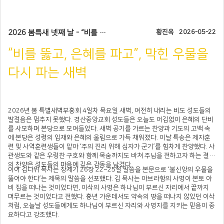
2026 봄특새 넷째 날 - “비를 뚫고, 은혜를 파고”, 막힌 우물을 다시 파는 새벽
황진옥
2026-05-22
“비를 뚫고, 은혜를 파고”, 막힌 우물을
다시 파는 새벽
2026년 봄 특별새벽부흥회 4일차 목요일 새벽, 여전히 내리는 비도 성도들의
발걸음은 멈추지 못했다. 경산중앙교회 성도들은 오늘도 어김없이 은혜의 단비
를 사모하며 본당으로 모여들었다. 새벽 공기를 가르는 찬양과 기도의 고백 속
에 본당은 성령의 임재와 은혜의 울림으로 가득 채워졌다. 이날 특송은 제자훈
련 및 사역훈련생들이 맡아 ‘주의 진리 위해 십자가 군기’를 힘차게 찬양했다. 사
관생도와 같은 우렁찬 구호와 함께 목숨까지도 바쳐 주님을 전하고자 하는 결단
의 찬양은 성도들의 마음에 깊은 감동을 남겼다.
이어 김다위 목사는 창세기 26장 22~25절 말씀을 본문으로 ‘불신앙의 우물을
뚫어야 한다’는 제목의 말씀을 선포했다. 김 목사는 아브라함의 사명이 본토 아
비 집을 떠나는 것이었다면, 이삭의 사명은 하나님이 부르신 자리에서 끝까지
머무르는 것이었다고 전했다. 흉년 가운데서도 약속의 땅을 떠나지 않았던 이삭
처럼, 오늘날 성도들에게도 하나님이 부르신 자리와 사명지를 지키는 믿음이 중
요하다고 강조했다.