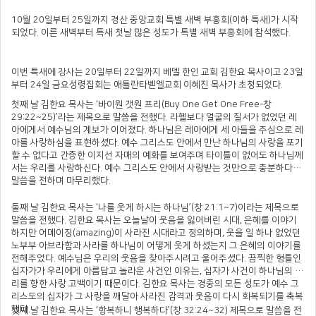
10월 20일부터 25일까지 경산 중앙교회 특별 새벽 부흥회(이하 특새)가 시작
되었다. 이른 새벽부터 특새 첫날 많은 성도가 특별 새벽 부흥회에 참석했다.
이번 특새에 강사는 20일부터 22일까지 베델 한인 교회 김한요 목사이고 23일
부터 24일 금요성령집회는 애틀란타벧엘교회 이혜진 목사가 초청되었다.
첫째 날 김한요 목사는 ‘바이원 갯원 프리(Buy One Get One Free-창
29:22~25)’라는 제목으로 말씀을 전했다. 라헬보다 얼굴의 질서가 없었던 레
아에게서 예수님의 계보가 이어졌다. 하나님은 레아에게 세 아들을 주심으로 레
아를 사랑하심을 표현하셨다. 예수 그리스도 안에서 만난 하나님의 사랑을 포기
할 수 없다고 간증한 이지선 자매의 예화를 보여주며 타이틀이 없어도 하나님께
서는 우리를 사랑하신다. 예수 그리스도 안에서 사랑받는 것만으로 충분하다고
말씀을 전하며 마무리했다.
둘째 날 김한요 목사는 ‘나를 웃게 하시는 하나님’(창 21:1~7)이라는 제목으로
말씀을 전했다. 김한요 목사는 오늘날이 웃음을 잃어버린 시대, 은혜를 이야기
하지만 어메이징(amazing)이 사라진 시대라고 정의하며, 웃을 일 하나 없었던
노부부 아브라함과 사라를 하나님이 어떻게 웃게 하셨는지 그 은혜의 이야기를
전해주었다. 예수님은 우리의 웃음을 찾아주시려고 울어주셨다. 끔찍한 형틀인
십자가가 우리에게 아름답고 놀라운 사건인 이유는, 십자가 사건이 하나님의 우
리를 향한 사랑 고백이기 때문이다. 김한요 목사는 경중의 모든 성도가 예수 그
리스도의 십자가 그 사랑을 깨달아 사라진 감격과 웃음이 다시 회복되기를 축복
했다.
셋째 날 김한요 목사는 ‘항복하니 행복하다’(창 32:24~32) 제목으로 말씀을 전